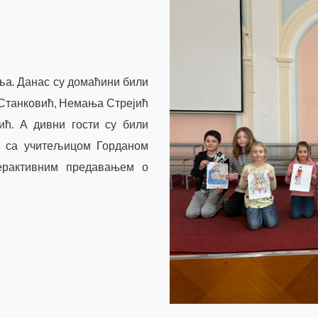
ља. Данас су домаћини били
а Станковић, Немања Стрејић
ћ. А дивни гости су били
" са учитељицом Горданом
ерактивним предавањем о