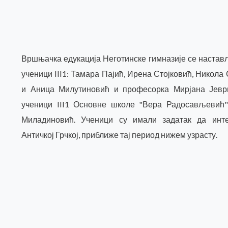
Вршњачка едукација Неготинске гимназије се настав
ученици III1: Тамара Пајић, Ирена Стојковић, Никол
и Аница Милутиновић и професорка Мирјана Јеври
ученици III1 Основне школе "Вера Радосављевић
Миладиновић. Ученици су имали задатак да инт
Античкој Грчкој, приближе тај период нижем узрасту.